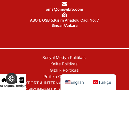
oms@omsvibro.com
ASO 1. OSB 5.Kısım Anadolu Cad. No: 7
Sincan/Ankara
Sosyal Medya Politikası
Kalite Politikası
Gizlilik Politikası
Politika Güncellemeleri
English
Türkçe
EXPORT & INTERNATIONAL TRADE POLICY
na Sayfa
OMS
Ürünler
İletişim
ENVIRONMENT & SUSTAINABILITY POLICY
Çerez Politikası
Ticari Elektronik İleti Politikası
Tüm Hakları Saklıdır © 2026
OMSVibro
|
Bu web sitesini geliştiren:
Baz Girişim
.