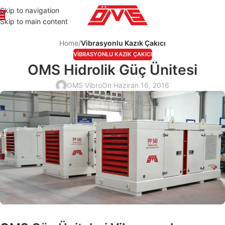
Skip to navigation
Skip to main content
Home
/
Vibrasyonlu Kazık Çakıcı
VIBRASYONLU KAZIK ÇAKICI
OMS Hidrolik Güç Ünitesi
OMS Vibro
On Haziran 16, 2016