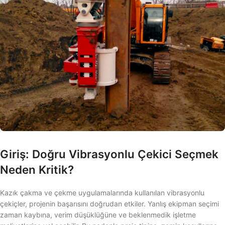
Giriş: Doğru Vibrasyonlu Çekici Seçmek
Neden Kritik?
Kazık çakma ve çekme uygulamalarında kullanılan vibrasyonlu
çekiçler, projenin başarısını doğrudan etkiler. Yanlış ekipman seçimi
zaman kaybına, verim düşüklüğüne ve beklenmedik işletme