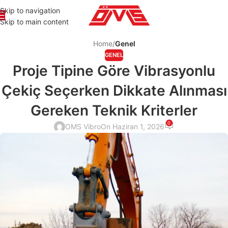
Skip to navigation
Skip to main content
Home
/
Genel
GENEL
Proje Tipine Göre Vibrasyonlu
Çekiç Seçerken Dikkate Alınması
Gereken Teknik Kriterler
0
OMS Vibro
On Haziran 1, 2026