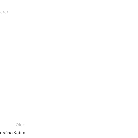
karar
Older
sı'na Katıldı