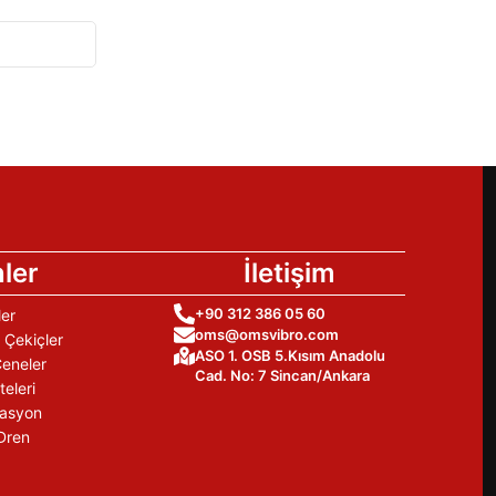
ler
İletişim
+90 312 386 05 60
ler
oms@omsvibro.com
 Çekiçler
ASO 1. OSB 5.Kısım Anadolu
Çeneler
Cad. No: 7 Sincan/Ankara
teleri
tasyon
Dren