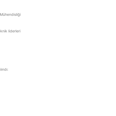
Mühendisliği
ik liderleri
ındı: