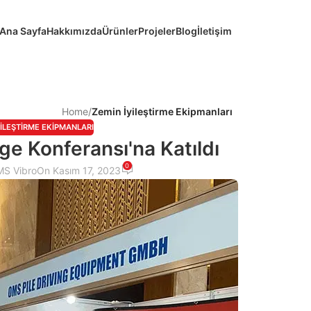
Ana Sayfa
Hakkımızda
Ürünler
Projeler
Blog
İletişim
Home
/
Zemin İyileştirme Ekipmanları
YILEŞTIRME EKIPMANLARI
ge Konferansı'na Katıldı
0
S Vibro
On Kasım 17, 2023