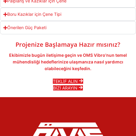
Palplanş ve Kazıklar için Çene
Boru Kazıklar için Çene Tipi
Önerilen Güç Paketi
Projenize Başlamaya Hazır mısınız?
Ekibimizle bugün iletişime geçin ve OMS Vibro'nun temel
mühendisliği hedeflerinize ulaşmanıza nasıl yardımcı
olabileceğini keşfedin.
TEKLİF ALIN
BİZİ ARAYIN