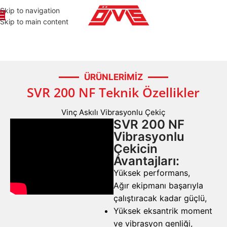
Skip to navigation
Skip to main content
ÜRÜNLERİMİZ
SVR 200 NF Teknik Özellikler
Vinç Askılı Vibrasyonlu Çekiç
SVR 200 NF
Vibrasyonlu
Çekicin
Avantajları:
Yüksek performans,
Ağır ekipmanı başarıyla
çalıştıracak kadar güçlü,
Yüksek eksantrik moment
ve vibrasyon genliği,